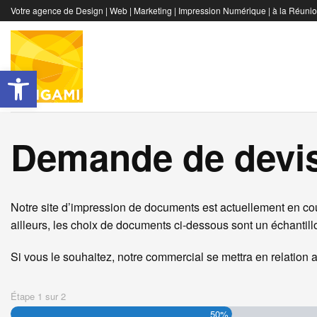
Skip
Votre agence de Design | Web | Marketing | Impression Numérique | à la Réunion
to
content
Ouvrir la barre d’outils
Demande de devis
Notre site d’impression de documents est actuellement en cou
ailleurs, les choix de documents ci-dessous sont un échantillo
Si vous le souhaitez, notre commercial se mettra en relation ave
Étape
1
sur
2
50%